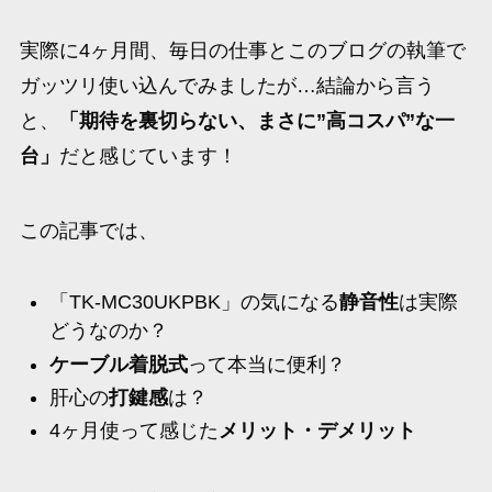
実際に4ヶ月間、毎日の仕事とこのブログの執筆で
ガッツリ使い込んでみましたが…結論から言う
と、
「期待を裏切らない、まさに”高コスパ”な一
台」
だと感じています！
この記事では、
「TK-MC30UKPBK」の気になる
静音性
は実際
どうなのか？
ケーブル着脱式
って本当に便利？
肝心の
打鍵感
は？
4ヶ月使って感じた
メリット・デメリット